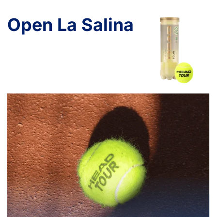
Open La Salina
6
6
PÉREZ NAVARRO, P.
0
0
MARTIN GOMEZ, A.
4
2
LOPEZ PARRILA, M.
6
6
GONZÁLEZ NORIEGA, J.
3
1
GOMEZ DANVILA, J.