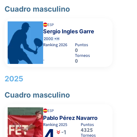
Cuadro masculino
1
3
MALANGO ONDO, J.
ESP
2
4
Sergio Ingles Garre
ALONSO-CORTES ARANGO, J.
2000 +H
Ranking
2026
Puntos
0
6
6
DE LA CIERVA SANCHEZ, P.
Torneos
-
0
5
3
MULET SERRADILLA, S.
2025
7
6
GARCÍA GARCÍA, A.
Cuadro masculino
6
6
OLIVER MORATALLA, V.
ESP
Pablo Pérez Navarro
Ranking
2025
Puntos
4
4325
1
3
PALACIOS PLAZA, H.
-1
Torneos