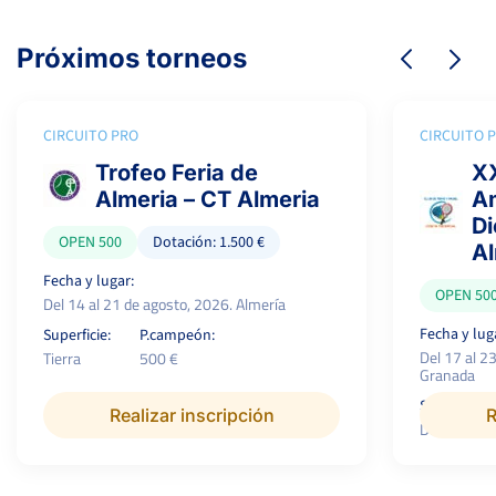
Próximos torneos
CIRCUITO PRO
CIRCUITO 
Trofeo Feria de
XX
Almeria – CT Almeria
Am
Di
OPEN 500
Dotación: 1.500 €
A
Fecha y lugar:
OPEN 50
Del 14 al 21 de agosto, 2026. Almería
Fecha y lug
Superficie:
P.campeón:
Del 17 al 2
Tierra
500 €
Granada
Superficie:
Realizar inscripción
R
Dura