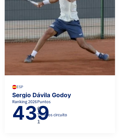
ESP
Sergio Dávila Godoy
Ranking
2026
Puntos
439
0
Torneos circuito
1