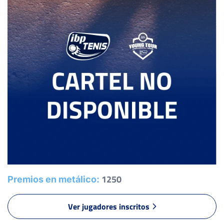
6
6
LOPEZ DOMINGUEZ, J.
6
6
SANZ MUELA, H.
3
4
CEPEDA MARTINEZ, I.
6
6
MARTIN ESPINAR, A.
3
1
SKEETE, J.
0
1
PORFIRIO ORDOÑEZ, J.
1250
Premios en metálico:
RET
Ver jugadores inscritos
6
2
GUERRERO MELGAR, A.