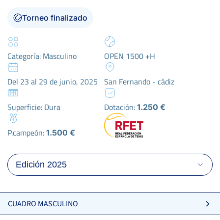
Torneo finalizado
Categoría: Masculino
OPEN 1500 +H
Del 23 al 29 de junio, 2025
San Fernando - cádiz
Superficie: Dura
Dotación:
1.250 €
P.campeón:
1.500 €
CUADRO MASCULINO