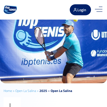
Login
Home
>
Open La Salina
>
2025 – Open La Salina