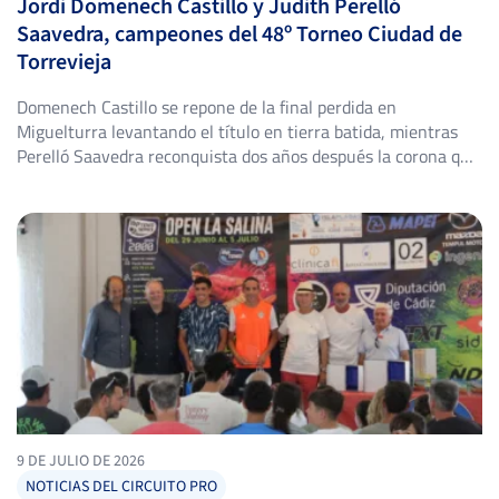
Jordi Domenech Castillo y Judith Perelló
Saavedra, campeones del 48º Torneo Ciudad de
Torrevieja
Domenech Castillo se repone de la final perdida en
Miguelturra levantando el título en tierra batida, mientras
Perelló Saavedra reconquista dos años después la corona que
ya fue suya en 2024. El Club de Tenis Torrevieja volvió a abrir
sus puertas del 25 de julio al 2 de agosto para acoger el 48º
Torneo Ciudad […]
9 DE JULIO DE 2026
NOTICIAS DEL CIRCUITO PRO