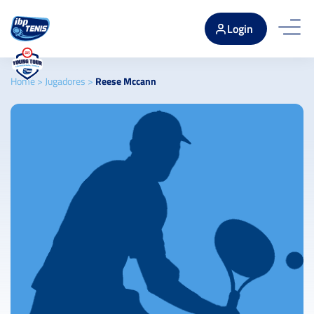
Login
Home
>
Jugadores
>
Reese Mccann