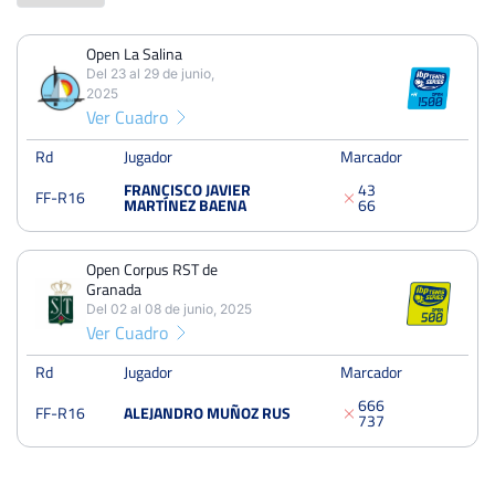
Open La Salina
PERDIDOS
PARTIDOS
GANADOS
Del 23 al 29 de junio,
2
2
0
2025
Ver Cuadro
PERDIDOS
SETS
GANADOS
4
5
1
Rd
Jugador
Marcador
FRANCISCO JAVIER
4
3
FF-R16
PERDIDOS
JUEGOS
GANADOS
MARTÍNEZ BAENA
6
6
29
54
25
Open Corpus RST de
Granada
Del 02 al 08 de junio, 2025
Ver Cuadro
Open La Salina
Del 23 al 29 de junio, 2025
Rd
Jugador
Marcador
Dieciseisavos
Dura
6
6
6
FF-R16
ALEJANDRO MUÑOZ RUS
7
3
7
Open Corpus RST de Granada
Del 02 al 08 de junio, 2025