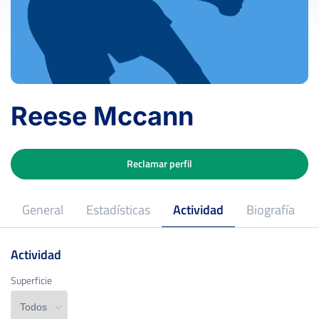
Reese Mccann
Reclamar perfil
General
Estadísticas
Actividad
Biografía
Actividad
Superficie
Superficie