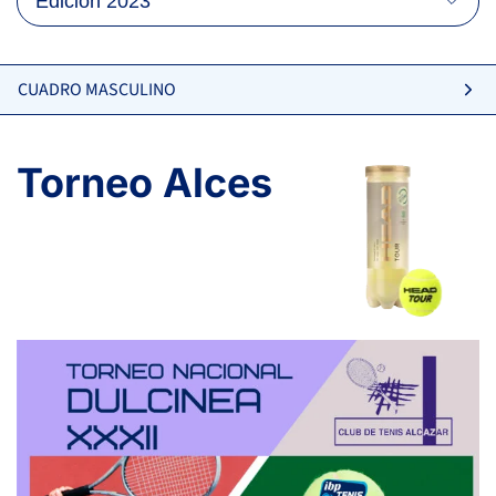
CUADRO MASCULINO
Torneo Alces
6
7
MARTÍNEZ BAENA, F.
-
0
6
6
6
RODRIGUEZ DUEÑAS, C.