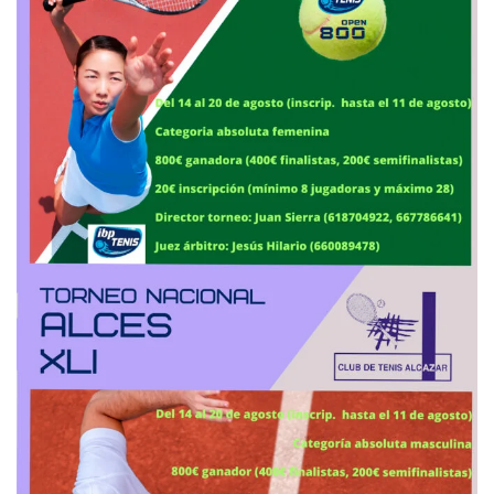
4
2
ZARZA BORREGO, A.
6
6
ESTEBAN TORRES, D.
-
0
2
0
0
SIMON MEGAL, L.
-
6
6
1
1
ALMENDROS CAMACHO, G.
-
6
6