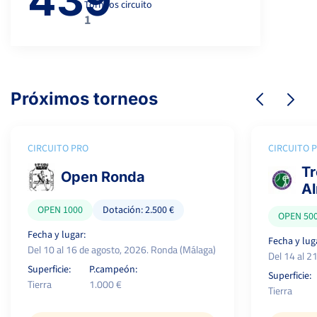
Torneos circuito
1
Próximos torneos
CIRCUITO PRO
CIRCUITO 
Tr
Open Ronda
Al
OPEN 1000
Dotación: 2.500 €
OPEN 50
Fecha y lugar:
Fecha y lug
Del 10 al 16 de agosto, 2026. Ronda (Málaga)
Del 14 al 2
Superficie:
P.campeón:
Superficie:
Tierra
1.000 €
Tierra