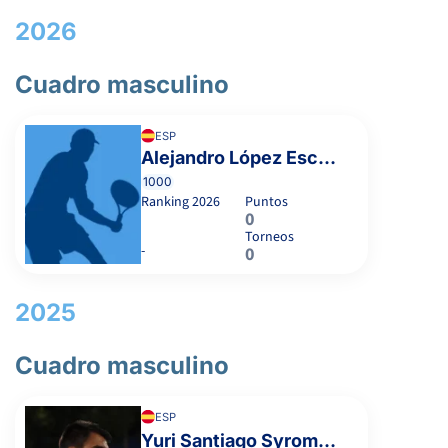
2026
Cuadro masculino
ESP
Alejandro López Escribano
1000
Ranking
2026
Puntos
0
Torneos
-
0
2025
Cuadro masculino
ESP
Yuri Santiago Syromolotov Netrebin