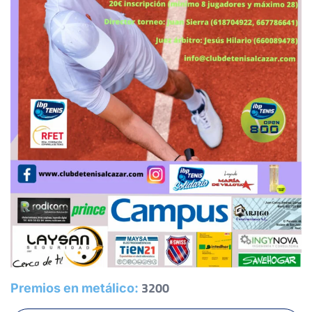
6
2
6
GUTIERREZ ALBA, J.
2
6
3
PLAZA MOLINA, S.
6
6
GOMEZ ALCOLADO, A.
-
0
1
0
1
TOLEDO ESPI, M.
6
6
LARA SALMERÓN, D.
3200
Premios en metálico: