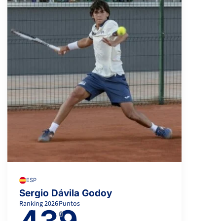
ESP
Sergio Dávila Godoy
Ranking
2026
Puntos
439
0