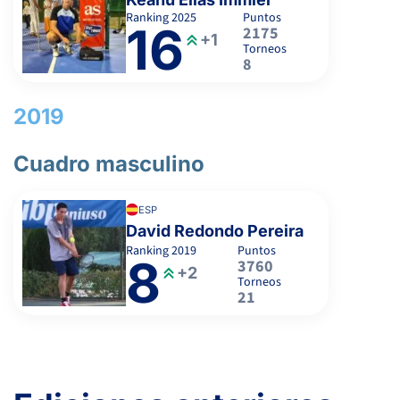
Ranking
2025
Puntos
16
2175
+1
Torneos
8
2019
Cuadro masculino
ESP
David Redondo Pereira
Ranking
2019
Puntos
8
3760
+2
Torneos
21