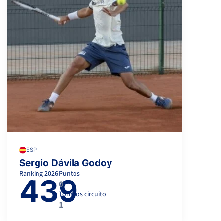
ESP
Sergio Dávila Godoy
Ranking
2026
Puntos
439
0
Torneos circuito
1