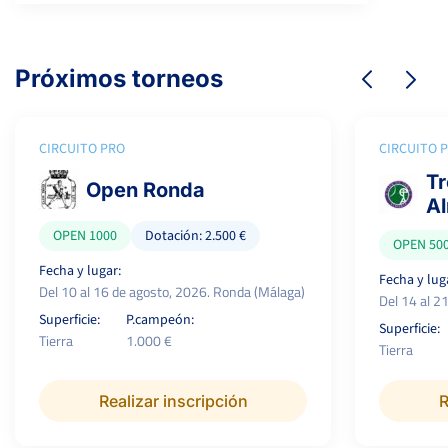
Próximos torneos
CIRCUITO PRO
CIRCUITO 
Tr
Open Ronda
Al
OPEN 1000
Dotación: 2.500 €
OPEN 50
Fecha y lugar:
Fecha y lug
Del 10 al 16 de agosto, 2026. Ronda (Málaga)
Del 14 al 2
Superficie:
P.campeón:
Superficie:
Tierra
1.000 €
Tierra
Realizar inscripción
R