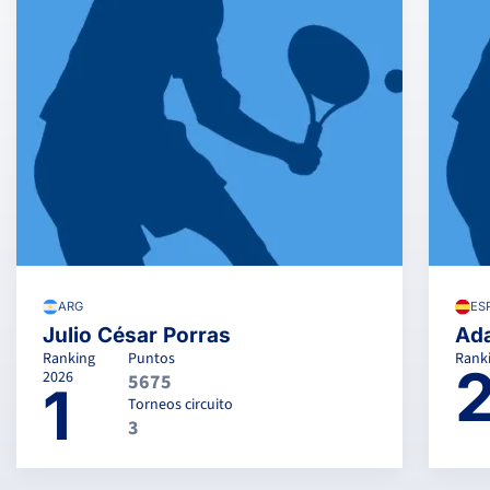
ARG
ES
Julio César Porras
Ada
Ranking
Puntos
Rank
2026
5675
1
Torneos circuito
3