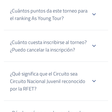
¿Cuántos puntos da este torneo para
el ranking As Young Tour?
página de reglamento
¿Cuánto cuesta inscribirse al torneo?
¿Puedo cancelar la inscripción?
Campeón: 500 puntos
Finalista: 250 puntos
Semifinalista: 150 puntos
¿Qué significa que el Circuito sea
Cuartofinalista: 75 puntos
Circuito Nacional Juvenil reconocido
Octavofinalista: 40 puntos
circuitoasyoungtour@ibptenis.es
por la RFET?