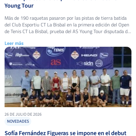
Young Tour
Más de 190 raquetas pasaron por las pistas de tierra batida
del Club Esportiu CT La Bisbal en la primera edición del Open
de Tenis CT La Bisbal, prueba del AS Young Tour disputada del
20 al 26 de julio en La Bisbal d’Empordà (Girona). El club
Leer más
gerundense, con siete pistas de tenis y siete […]
26 DE JULIO DE 2026
NOVEDADES
Sofía Fernández Figueras se impone en el debut