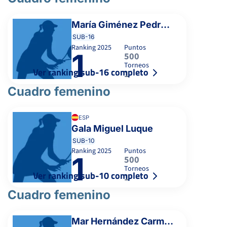
María Giménez Pedreño
SUB-16
Ranking
2025
Puntos
1
500
Torneos
Ver ranking sub-16 completo
1
Cuadro femenino
ESP
Gala Miguel Luque
SUB-10
Ranking
2025
Puntos
1
500
Torneos
Ver ranking sub-10 completo
1
Cuadro femenino
Mar Hernández Carmona