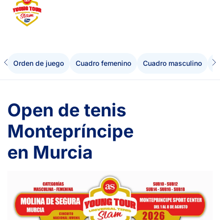
Orden de juego
Cuadro femenino
Cuadro masculino
I
Open de tenis
Montepríncipe
en Murcia