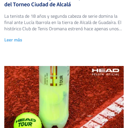
del Torneo Ciudad de Alcalá
La tenista de 18 años y segunda cabeza de serie domina la
final ante Lucía Ibarrola en la tierra de Alcalá de Guadaíra. El
histórico Club de Tenis Oromana estrenó hace apenas unos
días su primer torneo propio dentro del Circuito IBP Tenis
Leer más
PRO, y lo hizo por todo lo alto. Del 20 al 25 […]