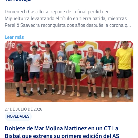
Domenech Castillo se repone de la final perdida en
Miguelturra levantando el título en tierra batida, mientras
Perelló Saavedra reconquista dos años después la corona que
ya fue suya en 2024. El Club de Tenis Torrevieja volvió a abrir
Leer más
sus puertas del 25 de julio al 2 de agosto para acoger el 48º
Torneo Ciudad […]
27 DE JULIO DE 2026
NOVEDADES
Doblete de Mar Molina Martínez en un CT La
Bisbal que estrena su primera edición del AS