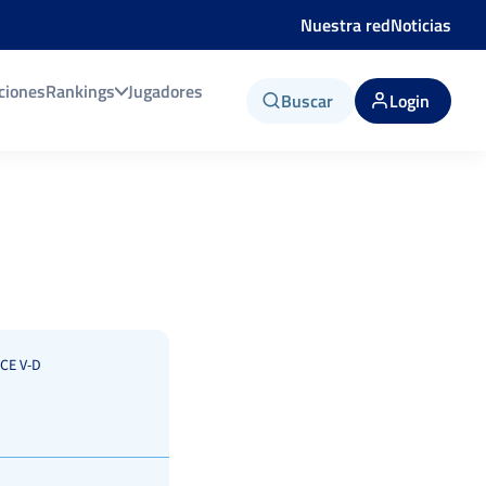
Nuestra red
Noticias
ciones
Rankings
Jugadores
Buscar
Login
CE V-D