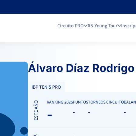
Circuito PRO
AS Young Tour
Inscrip
Álvaro Díaz Rodrigo
IBP TENIS PRO
RANKING 2026
PUNTOS
TORNEOS CIRCUITO
BALAN
ESTE AÑO
-
-
-
-