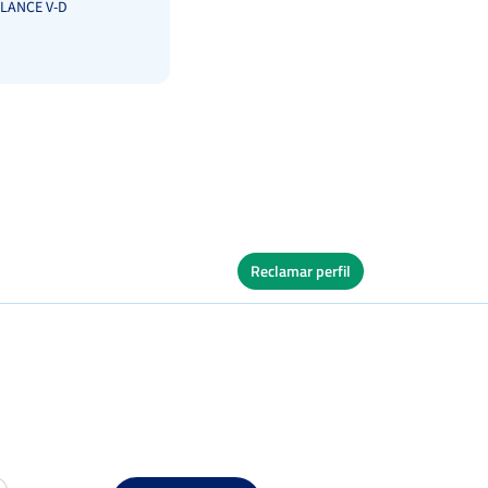
LANCE V-D
Reclamar perfil
Ver Cuadro
s
Quick
Ver Cuadro
s
Dura