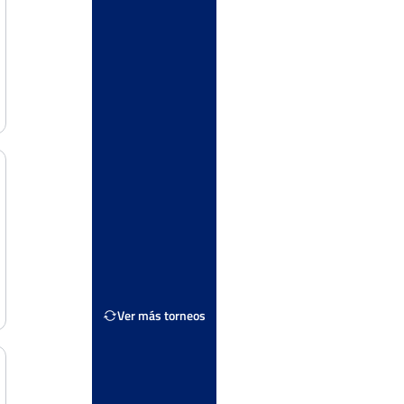
os
Ver Cuadro
s
Dura
Ver más torneos