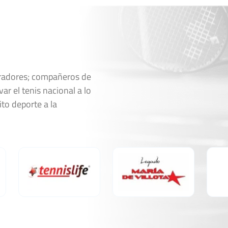
feo IBP
Ver Cuadro
Marcador
oradores; compañeros de
ar el tenis nacional a lo
5
4
7
6
ito deporte a la
feo IBP
Ver Cuadro
Marcador
6
6
4
4