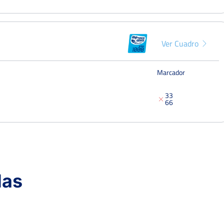
Ver Cuadro
Marcador
3
3
6
6
Ver Cuadro
das
Marcador
6
6
2
4