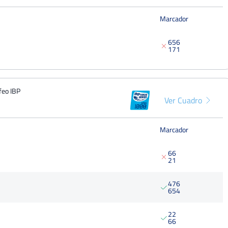
Marcador
6
5
6
1
7
1
feo IBP
Ver Cuadro
Marcador
6
6
2
1
4
7
6
6
5
4
2
2
6
6