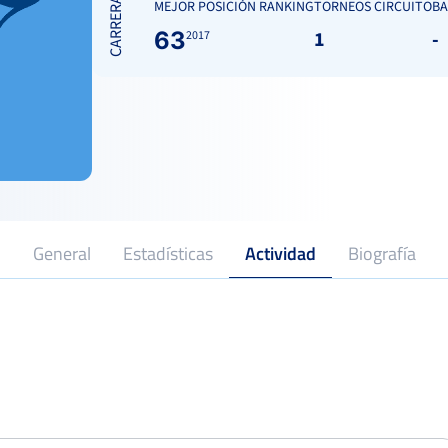
CARRERA
MEJOR POSICIÓN RANKING
TORNEOS CIRCUITO
BA
63
1
-
2017
General
Estadísticas
Actividad
Biografía
2017
Profesional desde
Open la Cerámica Masc
Cuarto
Del 17 al 19 de junio, 2022
XXIV Trofeo Excmo Ayto de
Colmenar Viejo
Octavo