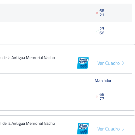
125 Punt
Del 24 al 25 de julio, 2018
6
6
Open Nacional de Tenis Ciudad de
2
1
Béjar – Trofeo IBP UNIUSO
Cuarto
Del 20 al 30 de julio, 2017
2
3
6
6
en de la Antigua Memorial Nacho
Ver Cuadro
Marcador
6
6
7
7
en de la Antigua Memorial Nacho
Ver Cuadro