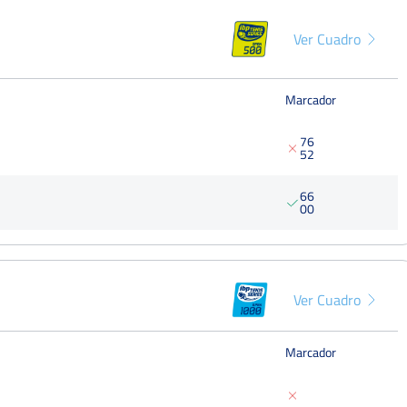
Del 09 al 15 de agosto, 2021
XXII Open Ciudad de Guadalajara
Ver Cuadro
Trofeo Virgen de la Antigua
Dieciseisa
Memorial Nacho Estrada
Del 05 al 11 de julio, 2021
Marcador
XXII Open Ciudad de Guadalajara
Trofeo Virgen de la Antigua
7
6
Dieciseisa
Memorial Nacho Estrada
5
2
Del 06 al 12 de julio, 2020
Open Nacional de Tenis Ciudad de
6
6
Cuarto
0
0
Béjar – Trofeo IBP UNIUSO
125 Punt
Del 22 al 28 de julio, 2019
XXIV Trofeo Excmo Ayto de
Colmenar Viejo
Octavo
Del 12 al 15 de agosto, 2018
Ver Cuadro
LV Trofeo Guillermo Bertrán in
Memoriam CT Chamartín
Dieciseisa
Marcador
Del 25 al 30 de septiembre, 2018
Open Nacional de Tenis Ciudad de
Cuarto
Béjar – Trofeo IBP UNIUSO