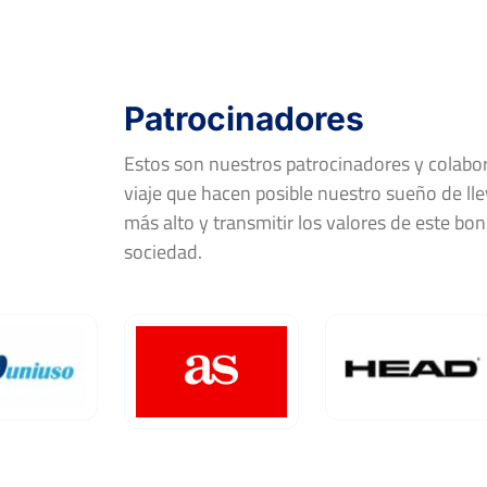
Open Nacional de Tenis Ciudad de Béjar – Tro
UNIUSO
Del 24 al 25 de julio, 2018
Patrocinadores
Rd
Jugador
Estos son nuestros patrocinadores y colab
viaje que hacen posible nuestro sueño de llev
FF-R16
MANUEL MONTALVO HIDALGO
más alto y transmitir los valores de este bon
sociedad.
Open Nacional de Tenis Ciudad de Béjar – Tro
UNIUSO
Del 20 al 30 de julio, 2017
Rd
Jugador
FF-QF
DAVID REDONDO PEREIRA