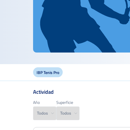
IBP Tenis Pro
Actividad
Año
Año
Superficie
Superficie