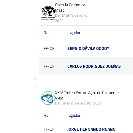
PERDIDOS
PARTIDOS
GANADOS
Open la Cerámica
9
Masc
13
4
Del 17 al 19 de junio,
2022
PERDIDOS
SETS
GANADOS
19
28
9
Rd
Jugador
PERDIDOS
JUEGOS
GANADOS
FF-QF
SERGIO DÁVILA GODOY
141
257
116
FF-OF
CARLOS RODRIGUEZ DUEÑAS
XXIV Trofeo Excmo Ayto de Colmenar
Viejo
Del 09 al 15 de agosto, 2021
Rd
Jugador
FF-OF
JORGE HERNANDO RUANO