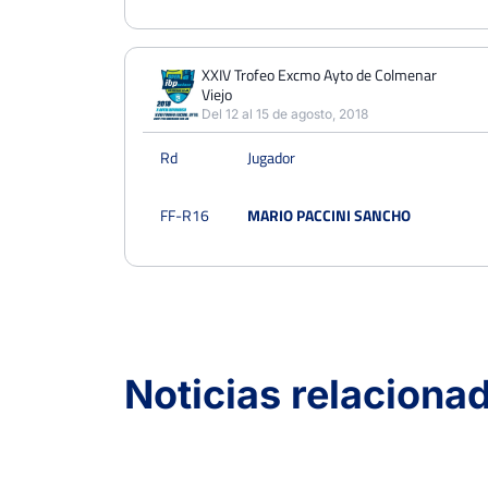
XXIV Trofeo Excmo Ayto de Colmenar
Viejo
Del 12 al 15 de agosto, 2018
Rd
Jugador
FF-R16
MARIO PACCINI SANCHO
LV Trofeo Guillermo Bertrán in Memoriam CT
Chamartín
Del 25 al 30 de septiembre, 2018
Noticias relaciona
Rd
Jugador
FF-R16
ÁLVARO BLANCO DAMEA