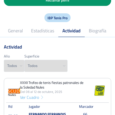
Reclamar perfil
IBP Tenis Pro
General
Estadísticas
Actividad
Biografía
Actividad
2018
Profesional desde
Año
Año
Superficie
Superficie
XXXII Trofeo de tenis fiestas patronales de
PERDIDOS
PARTIDOS
GANADOS
la Soledad Nules
34
48
14
Del 06 al 12 de octubre, 2025
Ver Cuadro
PERDIDOS
SETS
GANADOS
67
98
31
Rd
Jugador
Marcador
FERNANDO FERRANDIS
6
6