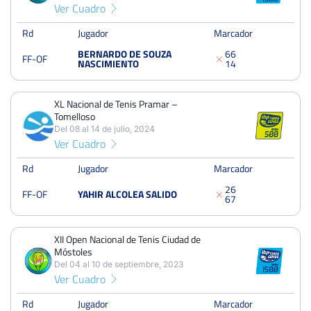
Ver Cuadro
XL Nacional de Tenis Pramar – Tomelloso
Del 08 al 14 de julio, 2024
Rd
Jugador
Marcador
Octavos
Cesped
BERNARDO DE SOUZA
6
6
FF-OF
NASCIMIENTO
1
4
artificial
XII Open Nacional de Tenis Ciudad de Móstoles
XL Nacional de Tenis Pramar –
Del 04 al 10 de septiembre, 2023
Tomelloso
Del 08 al 14 de julio, 2024
Octavos
Dura
Ver Cuadro
Rd
Jugador
Marcador
XL Nacional de Tenis Pramar – Tomelloso
2
6
FF-OF
YAHIR ALCOLEA SALIDO
Del 10 al 16 de julio, 2023
6
7
Octavos
Cesped
artificial
XII Open Nacional de Tenis Ciudad de
Móstoles
Open la Cerámica Masc
Del 04 al 10 de septiembre, 2023
Ver Cuadro
Del 20 al 23 de julio, 2023
Octavos
Dura
Rd
Jugador
Marcador