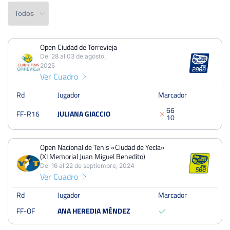
Open Ciudad de Torrevieja
PERDIDOS
PARTIDOS
GANADOS
Del 28 al 03 de agosto,
4
7
3
2025
Ver Cuadro
PERDIDOS
SETS
GANADOS
7
11
4
Rd
Jugador
Marcador
6
6
FF-R16
JULIANA GIACCIO
PERDIDOS
JUEGOS
GANADOS
1
0
48
80
32
Open Nacional de Tenis «Ciudad de Yecla»
(XI Memorial Juan Miguel Benedito)
Del 16 al 22 de septiembre, 2024
Ver Cuadro
Open Ciudad de Torrevieja
Del 28 al 03 de agosto, 2025
Rd
Jugador
Marcador
Dieciseisavos
Tierra
FF-OF
ANA HEREDIA MÉNDEZ