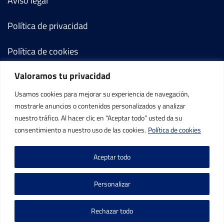
Aviso legal
Política de privacidad
Política de cookies
Valoramos tu privacidad
Términos y condiciones
Usamos cookies para mejorar su experiencia de navegación,
Mi cuenta
mostrarle anuncios o contenidos personalizados y analizar
nuestro tráfico. Al hacer clic en “Aceptar todo” usted da su
Contacto
consentimiento a nuestro uso de las cookies.
Política de cookies
Aceptar todo
Personalizar
©IBP Tenis 2026, todos los derechos reservados.
Rechazar todo