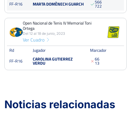
5
6
6
Octavos
FF-R16
MARTA DOMÈNECH GUARCH
7
2
2
Tierra
Open Nacional de Tenis IV Memorial Toni
Open Nacional de Tenis IV Memorial Toni Ortega
Ortega
Del 12 al 18 de junio, 2023
Del 12 al 18 de junio, 2023
Octavos
Ver Cuadro
Tierra
Rd
Jugador
Marcador
CAROLINA GUTIERREZ
6
6
FF-R16
VERDU
1
3
Noticias relacionadas