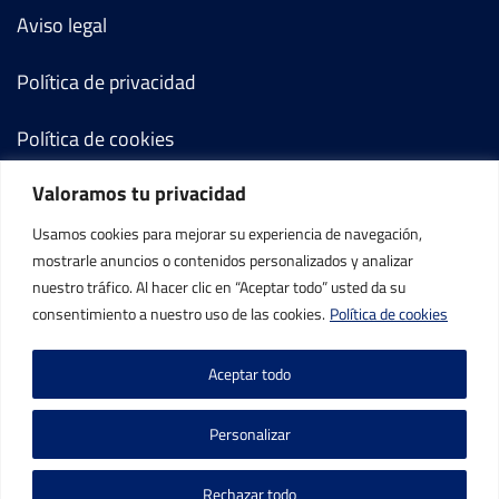
Aviso legal
Política de privacidad
Política de cookies
Valoramos tu privacidad
Términos y condiciones
Usamos cookies para mejorar su experiencia de navegación,
Mi cuenta
mostrarle anuncios o contenidos personalizados y analizar
nuestro tráfico. Al hacer clic en “Aceptar todo” usted da su
Contacto
consentimiento a nuestro uso de las cookies.
Política de cookies
Aceptar todo
Personalizar
©IBP Tenis 2026, todos los derechos reservados.
Rechazar todo