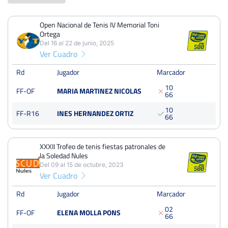
Open Nacional de Tenis IV Memorial Toni
PERDIDOS
PARTIDOS
GANADOS
Ortega
3
5
2
Del 16 al 22 de junio, 2025
Ver Cuadro
PERDIDOS
SETS
GANADOS
7
11
4
Rd
Jugador
Marcador
1
0
FF-OF
MARIA MARTINEZ NICOLAS
PERDIDOS
JUEGOS
GANADOS
6
6
48
84
36
1
0
FF-R16
INES HERNANDEZ ORTIZ
6
6
XXXII Trofeo de tenis fiestas patronales de
Open Nacional de Tenis IV Memorial Toni Ortega
la Soledad Nules
Del 16 al 22 de junio, 2025
Del 09 al 15 de octubre, 2023
Ver Cuadro
Octavos
Tierra/Dura
Rd
Jugador
Marcador
0
2
XXXII Trofeo de tenis fiestas patronales de la Soledad Nules
FF-OF
ELENA MOLLA PONS
6
6
Del 09 al 15 de octubre, 2023