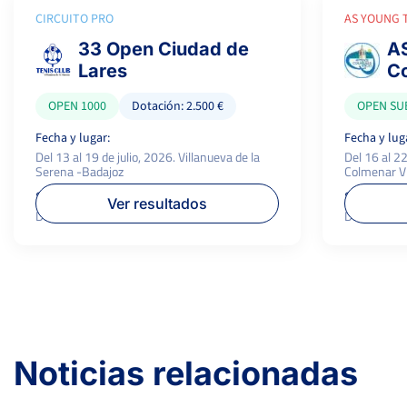
CIRCUITO PRO
AS YOUNG 
33 Open Ciudad de
AS
Lares
C
OPEN 1000
Dotación: 2.500 €
OPEN SUB
Fecha y lugar:
Fecha y lug
Del 13 al 19 de julio, 2026. Villanueva de la
Del 16 al 2
Serena -Badajoz
Colmenar Vi
Superficie:
P.campeón:
Superficie:
Ver resultados
Dura
1.000 €
Dura
Noticias relacionadas