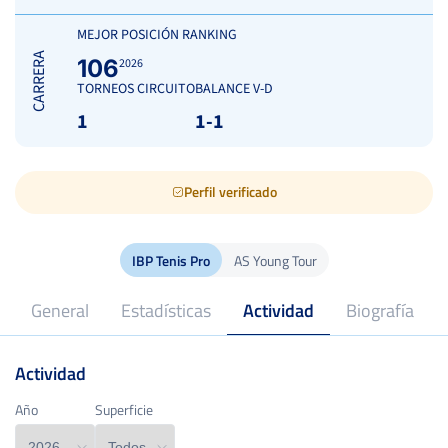
MEJOR POSICIÓN RANKING
CARRERA
106
2026
TORNEOS CIRCUITO
BALANCE V-D
1
1-1
Perfil verificado
IBP Tenis Pro
AS Young Tour
General
Estadísticas
Actividad
Biografía
Actividad
18
Edad
Año
Año
Superficie
Superficie
2026
Profesional desde