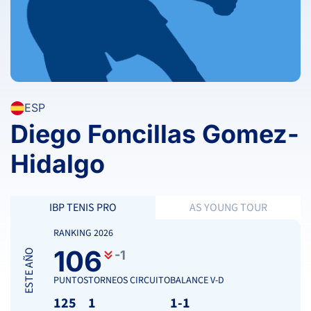
ESP
Diego Foncillas Gomez-
Hidalgo
IBP TENIS PRO
AS YOUNG TOUR
RANKING 2026
106
ESTE AÑO
-1
PUNTOS
TORNEOS CIRCUITO
BALANCE V-D
125
1
1-1