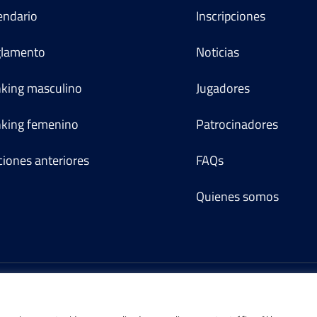
endario
Inscripciones
lamento
Noticias
king masculino
Jugadores
king femenino
Patrocinadores
ciones anteriores
FAQs
Quienes somos
©IBP Tenis 2026, todos los derechos reservados.