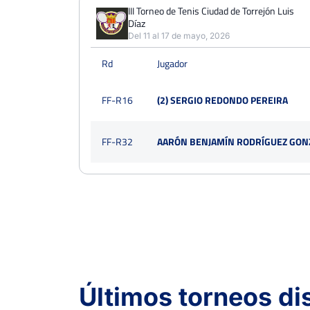
PERDIDOS
PARTIDOS
GANADOS
III Torneo de Tenis Ciudad de Torrejón Luis
1
Díaz
2
1
Del 11 al 17 de mayo, 2026
PERDIDOS
SETS
GANADOS
Rd
Jugador
2
4
2
PERDIDOS
JUEGOS
GANADOS
FF-R16
(2) SERGIO REDONDO PEREIRA
14
27
13
FF-R32
AARÓN BENJAMÍN RODRÍGUEZ GON
Últimos torneos d