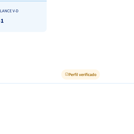
LANCE V-D
-1
Perfil verificado
1038
ción RFET
*
Ver Cuadro
vos
Quick
155
ción territorial
*
FEDERACION DE TENIS DE MADRID
eración
*