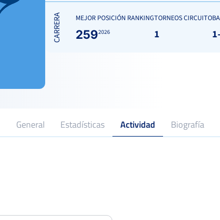
CARRERA
MEJOR POSICIÓN RANKING
TORNEOS CIRCUITO
BA
259
1
1
2026
General
Estadísticas
Actividad
Biografía
16
2026
Profesional desde
Posi
III Torneo de Tenis Ciudad de
Torrejón Luis Díaz
Dieciseisa
CLUB DEPORTIVO SEK
Club
Posi
Del 11 al 17 de mayo, 2026
Fed