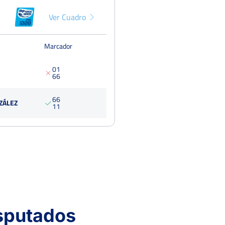
Ver Cuadro
Pun
Marcador
0
1
6
6
6
6
ZÁLEZ
1
1
isputados