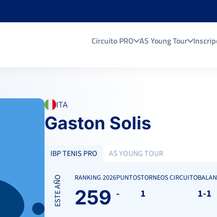
Circuito PRO
AS Young Tour
Inscrip
ITA
Gaston Solis
IBP TENIS PRO
AS YOUNG TOUR
RANKING 2026
PUNTOS
TORNEOS CIRCUITO
BALAN
ESTE AÑO
259
-
1
1-1