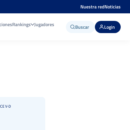
Nuestra red
Noticias
ciones
Rankings
Jugadores
Buscar
Login
CE V-D