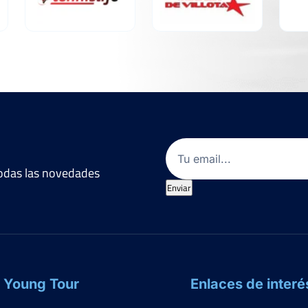
Email
(Obligatorio)
 todas las novedades
Enviar
 Young Tour
Enlaces de interé