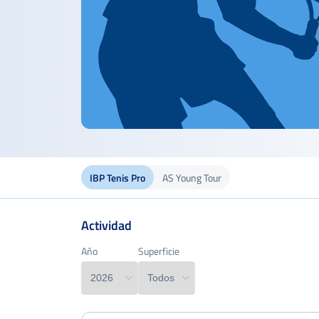
IBP Tenis Pro
AS Young Tour
Actividad
Edad
Año
Año
Superficie
Superficie