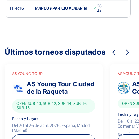
6
6
Cuartos
FF-R16
MARCO APARICIO ALAJARÍN
sub-18
2
3
Dura
75 Puntos
Últimos torneos disputados
AS YOUNG TOUR
AS YOUNG 
AS Young Tour Ciudad
AS
de la Raqueta
C
OPEN SUB‑10, SUB‑12, SUB‑14, SUB‑16,
OPEN SUB
SUB‑18
Fecha y lug
Fecha y lugar:
Del 16 al 2
Del 20 al 26 de abril, 2026. España, Madrid
Colmenar Vi
(Madrid)
Superficie: