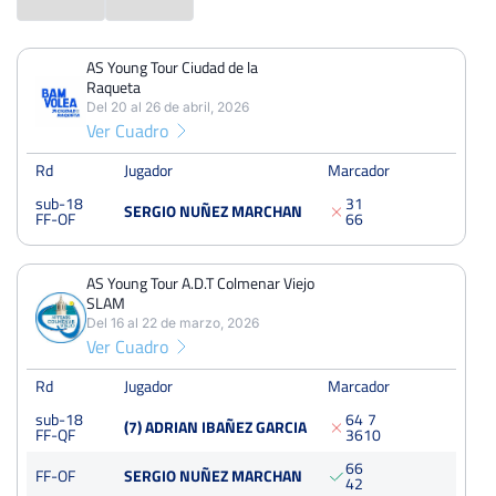
309
Posición RFET
*
AS Young Tour Ciudad de la
PERDIDOS
PARTIDOS
GANADOS
55
Posición territorial
*
Raqueta
2
4
2
Del 20 al 26 de abril, 2026
Ver Cuadro
FEDERACION DE TENIS DE MADRID
Federación
*
PERDIDOS
SETS
GANADOS
4
9
5
Rd
Jugador
Marcador
1.476
Puntos RFET
*
sub-18
3
1
SERGIO NUÑEZ MARCHAN
PERDIDOS
JUEGOS
GANADOS
FF-OF
6
6
42
87
45
AS Young Tour A.D.T Colmenar Viejo
SLAM
Del 16 al 22 de marzo, 2026
Ver Cuadro
AS Young Tour Ciudad de la Raqueta
Del 20 al 26 de abril, 2026
Rd
Jugador
Marcador
Octavos
sub-18
Dura
40 Puntos
sub-18
6
4
7
(7) ADRIAN IBAÑEZ GARCIA
FF-QF
3
6
10
6
6
AS Young Tour A.D.T Colmenar Viejo SLAM
FF-OF
SERGIO NUÑEZ MARCHAN
4
2
Del 16 al 22 de marzo, 2026