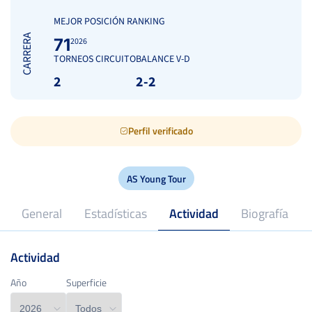
MEJOR POSICIÓN RANKING
CARRERA
71
2026
TORNEOS CIRCUITO
BALANCE V-D
2
2-2
Perfil verificado
AS Young Tour
General
Estadísticas
Actividad
Biografía
Actividad
17
Edad
Año
Año
Superficie
Superficie
CLUB OCIO TENIS POZUELO
Club