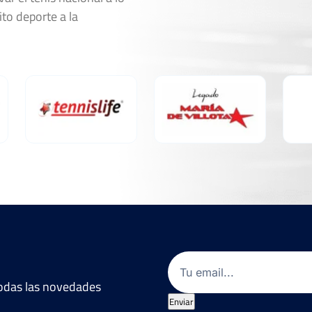
ito deporte a la
Email
(Obligatorio)
 todas las novedades
Enviar