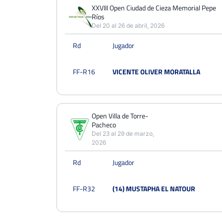
PERDIDOS
PARTIDOS
GANADOS
XXVIII Open Ciudad de Cieza Memorial Pepe
2
Ríos
2
0
Del 20 al 26 de abril, 2026
PERDIDOS
SETS
GANADOS
Rd
Jugador
4
4
0
PERDIDOS
JUEGOS
GANADOS
FF-R16
VICENTE OLIVER MORATALLA
26
45
19
Open Villa de Torre-
Pacheco
Del 23 al 29 de marzo,
2026
Rd
Jugador
FF-R32
(14) MUSTAPHA EL NATOUR