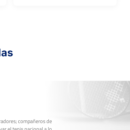
das
oradores; compañeros de
ar el tenis nacional a lo