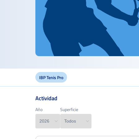
IBP Tenis Pro
Actividad
Edad
Año
Año
Superficie
Superficie