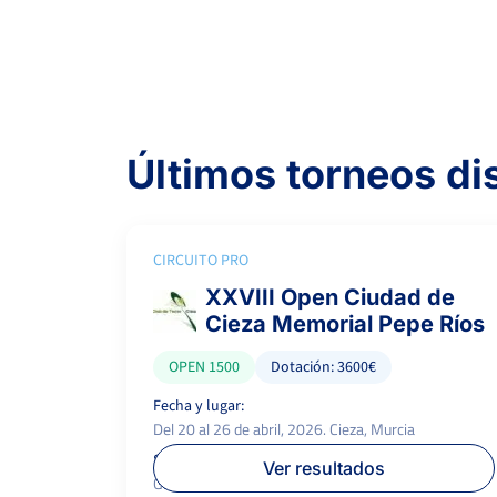
Últimos torneos d
CIRCUITO PRO
XXVIII Open Ciudad de
Cieza Memorial Pepe Ríos
OPEN 1500
Dotación: 3600€
Fecha y lugar:
Del 20 al 26 de abril, 2026. Cieza, Murcia
Superficie:
P.campeón:
Ver resultados
Greenset
1.500 €