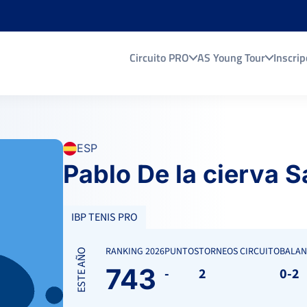
Circuito PRO
AS Young Tour
Inscrip
ESP
Pablo De la cierva 
IBP TENIS PRO
RANKING 2026
PUNTOS
TORNEOS CIRCUITO
BALAN
ESTE AÑO
743
-
2
0-2