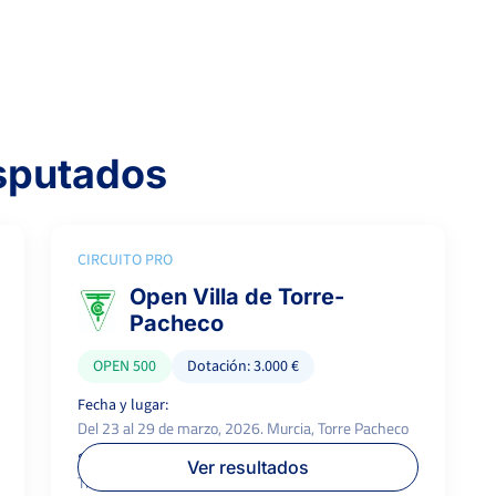
isputados
CIRCUITO PRO
Open Villa de Torre-
Pacheco
OPEN 500
Dotación: 3.000 €
Fecha y lugar:
Del 23 al 29 de marzo, 2026. Murcia, Torre Pacheco
Superficie:
P.campeón:
Ver resultados
Tierra
600 €