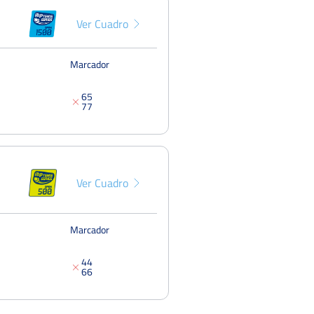
Fed
Del 23 al 29 de marzo, 2026
Ver Cuadro
Pun
Marcador
6
5
7
7
Ver Cuadro
Marcador
4
4
6
6