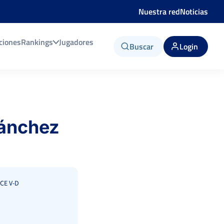
Nuestra red
Noticias
ciones
Rankings
Jugadores
Buscar
Login
Sánchez
CE V-D