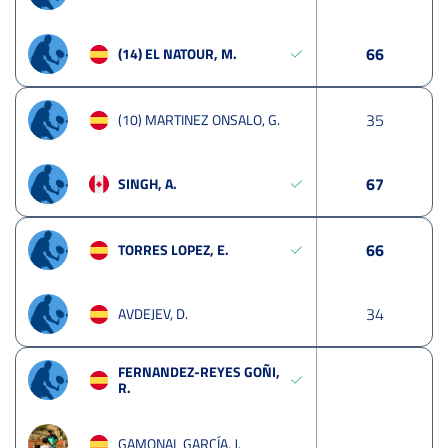
6
6
(14) EL NATOUR, M.
3
5
(10) MARTINEZ ONSALO, G.
6
7
SINGH, A.
6
6
TORRES LOPEZ, E.
3
4
AVDEJEV, D.
FERNANDEZ-REYES GOÑI,
R.
GAMONAL GARCÍA, J.