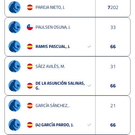
7
2
02
PAREJA NIETO, J.
3
3
PAULSEN OSUNA, J.
6
6
RAMIS PASCUAL, J.
3
1
SÁEZ AVILÉS, M.
DE LA ASUNCIÓN SALINAS,
6
6
G.
2
1
GARCÍA SÁNCHEZ, .
6
6
(4) GARCÍA PARDO, J.