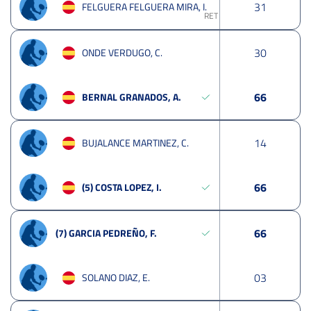
3
1
FELGUERA FELGUERA MIRA, I.
RET
3
0
ONDE VERDUGO, C.
6
6
BERNAL GRANADOS, A.
1
4
BUJALANCE MARTINEZ, C.
6
6
(5) COSTA LOPEZ, I.
6
6
(7) GARCIA PEDREÑO, F.
0
3
SOLANO DIAZ, E.