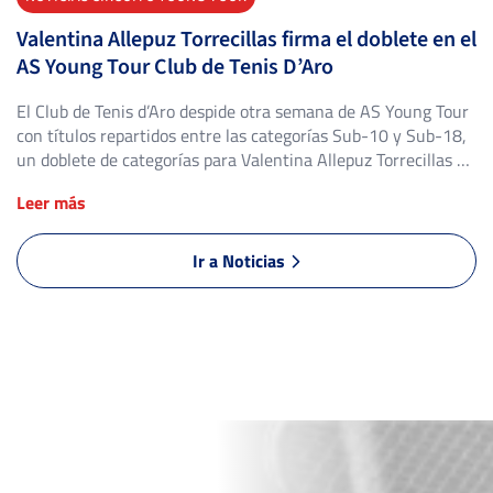
Valentina Allepuz Torrecillas firma el doblete en el
AS Young Tour Club de Tenis D’Aro
El Club de Tenis d’Aro despide otra semana de AS Young Tour
con títulos repartidos entre las categorías Sub-10 y Sub-18,
un doblete de categorías para Valentina Allepuz Torrecillas y
la revalidación del título más joven del cuadro en un súper
Leer más
tie-break de infarto. El Open de Tenis Club de Tenis D’Aro ha
bajado el […]
Ir a Noticias