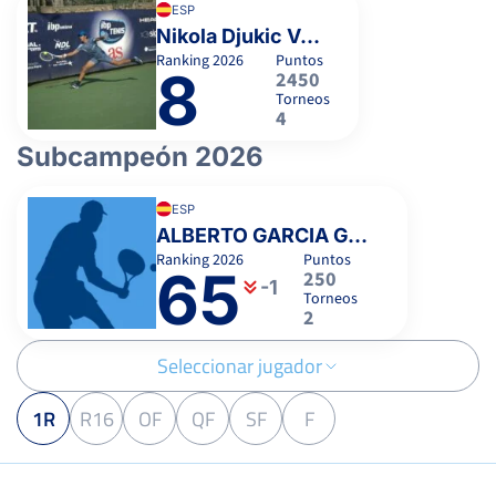
ESP
Nikola Djukic Valera
Ranking
2026
Puntos
8
2450
Torneos
4
Subcampeón 2026
ESP
ALBERTO GARCIA GARCIA
Ranking
2026
Puntos
65
250
-1
Torneos
2
Seleccionar jugador
1R
R16
OF
QF
SF
F