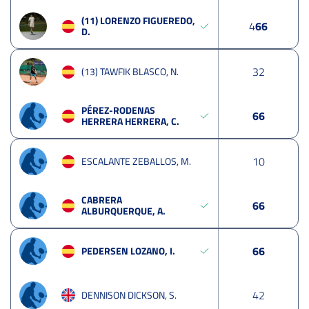
(11) LORENZO FIGUEREDO,
4
6
6
D.
3
2
(13) TAWFIK BLASCO, N.
PÉREZ-RODENAS
6
6
HERRERA HERRERA, C.
1
0
ESCALANTE ZEBALLOS, M.
CABRERA
6
6
ALBURQUERQUE, A.
6
6
PEDERSEN LOZANO, I.
4
2
DENNISON DICKSON, S.