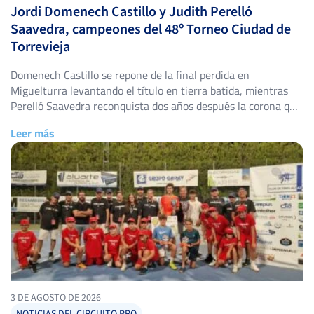
Jordi Domenech Castillo y Judith Perelló
Saavedra, campeones del 48º Torneo Ciudad de
Torrevieja
Domenech Castillo se repone de la final perdida en
Miguelturra levantando el título en tierra batida, mientras
Perelló Saavedra reconquista dos años después la corona que
ya fue suya en 2024. El Club de Tenis Torrevieja volvió a abrir
Leer más
sus puertas del 25 de julio al 2 de agosto para acoger el 48º
Torneo Ciudad […]
3 DE AGOSTO DE 2026