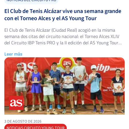
NOTICIAS DEL CIRCUITO PRO
El Club de Tenis Alcázar vive una semana grande
con el Torneo Alces y el AS Young Tour
El Club de Tenis Alcázar (Ciudad Real) acogió en la misma
semana dos citas del circuito nacional: el Torneo Alces XLIV
del Circuito IBP Tenis PRO y la II edición del AS Young Tour
Club de Tenis Alcázar, con triunfos destacados en ambos
Leer más
cuadros. Torneo Alces XLIV: título para Alejandro López
Escribano El Torneo Alces […]
3 DE AGOSTO DE 2026
NOTICIAS CIRCUITO YOUNG TOUR