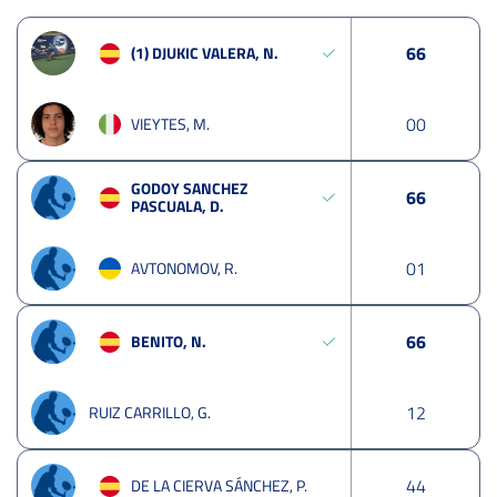
6
6
(1) DJUKIC VALERA, N.
0
0
VIEYTES, M.
GODOY SANCHEZ
6
6
PASCUALA, D.
0
1
AVTONOMOV, R.
6
6
BENITO, N.
1
2
RUIZ CARRILLO, G.
4
4
DE LA CIERVA SÁNCHEZ, P.