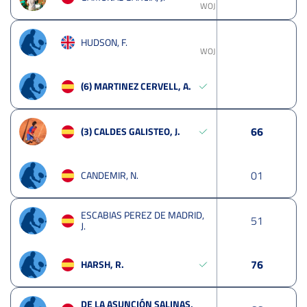
WOJ
HUDSON, F.
WOJ
(6) MARTINEZ CERVELL, A.
6
6
(3) CALDES GALISTEO, J.
0
1
CANDEMIR, N.
ESCABIAS PEREZ DE MADRID,
5
1
J.
7
6
HARSH, R.
DE LA ASUNCIÓN SALINAS,