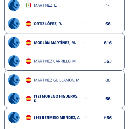
1
4
MARTINEZ, L.
6
6
ORTIZ LÓPEZ, R.
6
1
6
MORLÁN MARTÍNEZ, M.
3
6
3
MARTINEZ CARRILLO, M.
0
0
MARTÍNEZ GUILLAMÓN, M.
(12) MORENO HIGUERAS,
6
6
R.
6
6
6
(16) BERMEJO MENDEZ, A.