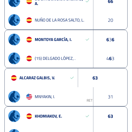
6
6
A.
2
0
NUÑO DE LA ROSA SALTO, L.
6
3
6
MONTOYA GARCÍA, I.
4
6
3
(15) DELGADO LÓPEZ, .
6
3
ALCARAZ GALBIS, V.
3
1
MNYAKIN, I.
RET
6
3
KHOMIAKOV, E.