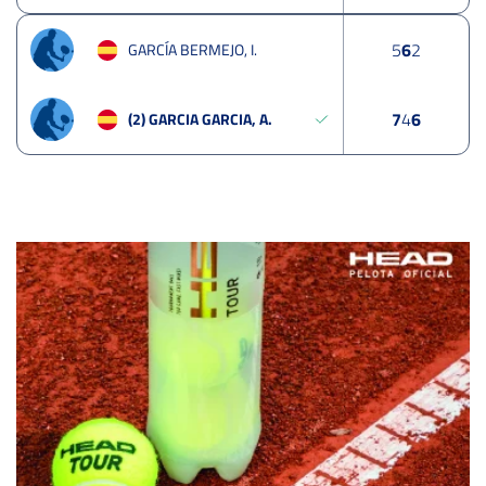
5
6
2
GARCÍA BERMEJO, I.
7
4
6
(2) GARCIA GARCIA, A.