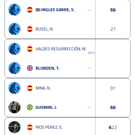
6
6
(8) INGLES GARRE, S.
2
1
BUSEL, N.
VALDES RESURRECCIÓN, M.
WOJ
BLUNDEN, T.
0
1
MINA, N.
6
6
GUSMINI, J.
6
2
2
RIOS PEREZ, E.