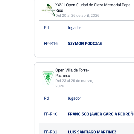
PERDIDOS
PARTIDOS
GANADOS
XXVIII Open Ciudad de Cieza Memorial Pepe
3
Ríos
6
3
Del 20 al 26 de abril, 2026
PERDIDOS
SETS
GANADOS
Rd
Jugador
6
13
7
PERDIDOS
JUEGOS
GANADOS
FP-R16
SZYMON PODCZAS
51
105
54
Open Villa de Torre-
Pacheco
Del 23 al 29 de marzo,
2026
Rd
Jugador
FF-R16
FRANCISCO JAVIER GARCIA PEDREÑ
FF-R32
LUIS SANTIAGO MARTINEZ