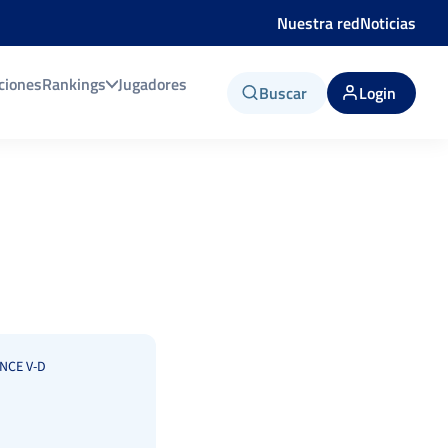
Nuestra red
Noticias
ciones
Rankings
Jugadores
Buscar
Login
NCE V-D