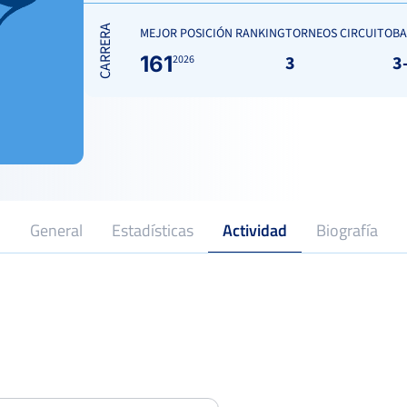
CARRERA
MEJOR POSICIÓN RANKING
TORNEOS CIRCUITO
BA
161
3
3
2026
General
Estadísticas
Actividad
Biografía
19
2026
Profesional desde
Posi
XXVIII Open Ciudad de Cieza
Memorial Pepe Ríos
Dieciseisa
CLUB ILICITANO DE TENIS
Club
Posi
Del 20 al 26 de abril, 2026
Open Villa de Torre-Pacheco
Dieciseisa