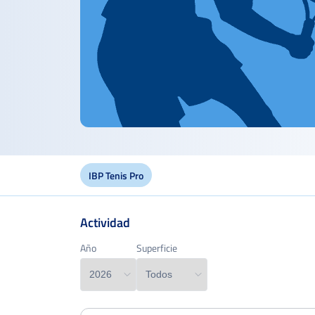
IBP Tenis Pro
Actividad
Edad
Año
Año
Superficie
Superficie