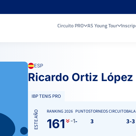
Circuito PRO
AS Young Tour
Inscrip
ESP
Ricardo Ortiz López
IBP TENIS PRO
RANKING 2026
PUNTOS
TORNEOS CIRCUITO
BALA
ESTE AÑO
161
-
3
3-3
-1