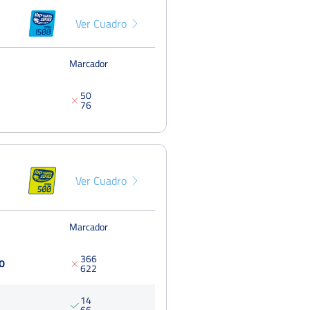
Fed
Del 23 al 29 de marzo, 2026
Ver Cuadro
Open Motor Pacífico Camp Bixquert
Octavo
Del 02 al 08 de marzo, 2026
Pun
Marcador
5
0
7
6
Ver Cuadro
Marcador
3
6
6
O
6
2
2
1
4
6
6