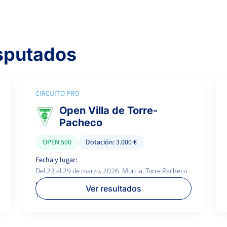
isputados
CIRCUITO PRO
Open Villa de Torre-
Pacheco
OPEN 500
Dotación: 3.000 €
Fecha y lugar:
Del 23 al 29 de marzo, 2026. Murcia, Torre Pacheco
Superficie:
P.campeón:
Ver resultados
Tierra
600 €