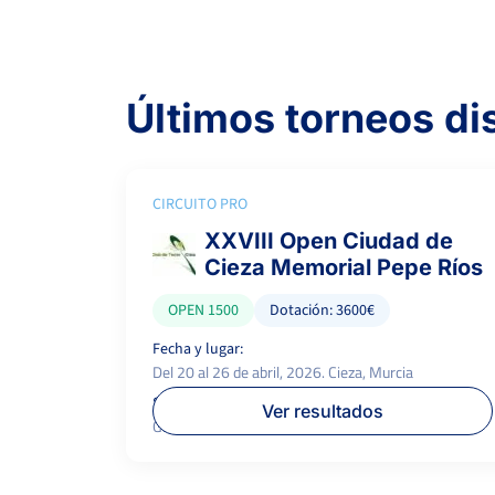
Últimos torneos d
CIRCUITO PRO
XXVIII Open Ciudad de
Cieza Memorial Pepe Ríos
OPEN 1500
Dotación: 3600€
Fecha y lugar:
Del 20 al 26 de abril, 2026. Cieza, Murcia
Superficie:
P.campeón:
Ver resultados
Greenset
1.500 €