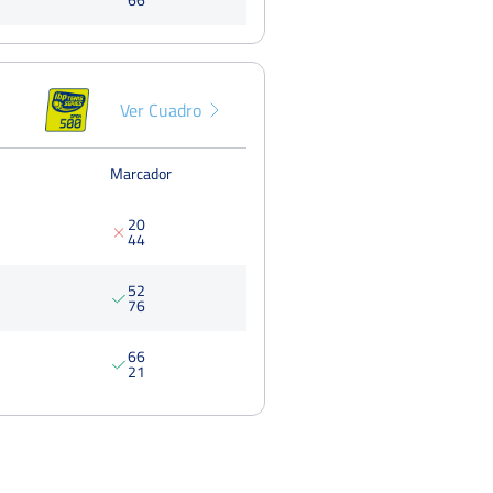
Ver Cuadro
Marcador
2
0
4
4
5
2
7
6
6
6
2
1