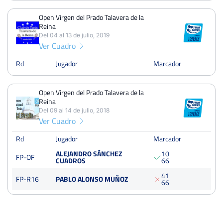
Dieciseisavos
Dura
Open Virgen del Prado Talavera de la
Reina
Del 04 al 13 de julio, 2019
Open Virgen del Prado Talavera de la Reina
Ver Cuadro
Del 04 al 13 de julio, 2019
Rd
Jugador
Marcador
Dieciseisavos
Dura
Open Virgen del Prado Talavera de la
Open Virgen del Prado Talavera de la Reina
Reina
Del 09 al 14 de julio, 2018
Del 09 al 14 de julio, 2018
Ver Cuadro
Dieciseisavos
Dura
Rd
Jugador
Marcador
ALEJANDRO SÁNCHEZ
1
0
FP-OF
CUADROS
6
6
4
1
FP-R16
PABLO ALONSO MUÑOZ
6
6