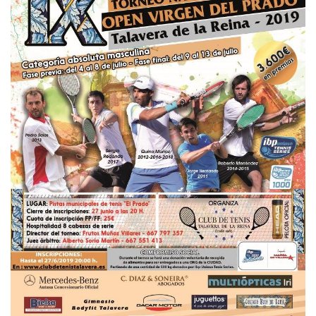
CONGREGADO PIÑERO, D.
-
-
-
-
-
-
-
-
VALLEJO SANTOS, M.
-
-
CABRILLO SEGURADO, A.
LÓPEZ GÓMEZ , J.