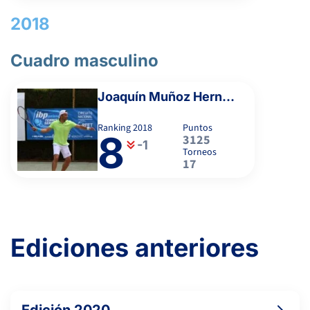
-
2018
FRANCO VACAS, L.
Cuadro masculino
MORENO FLORES, L.
Joaquín Muñoz Hernández
Ranking
2018
Puntos
8
-
3125
-1
Torneos
17
-
SANCHEZ GONZALEZ, M.
Ediciones anteriores
-
-
-
-