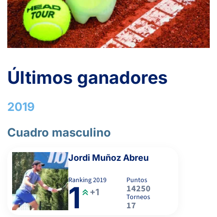
MUÑOZ ABREU, J.
-
Últimos ganadores
-
-
-
-
2019
-
-
-
-
Cuadro masculino
PRADA LORENZO, S.
Jordi Muñoz Abreu
Ranking
2019
Puntos
1
-
14250
+1
Torneos
17