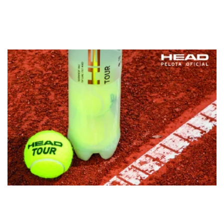
el torneo talaverano, del que es el […]
-
-
VILLANUEVA NAVARRO, G.
-
-
-
-
-
-
-
-
-
VILLACORTA ALONSO, R.