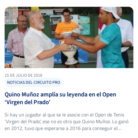
nombre en el histórico de la competición. Fue esta una final
-
-
-
-
que […]
-
-
-
-
PRATAP SIGH, D.
-
15 DE JULIO DE 2018
NOTICIAS DEL CIRCUITO PRO
-
Quino Muñoz amplía su leyenda en el Open
‘Virgen del Prado’
MENA RODADO, E.
Si hay un jugador al que se le asocie con el Open de Tenis
‘Virgen del Prado’, ese no es otro que Quino Muñoz. Lo ganó
en 2012, tuvo que esperarse a 2016 para conseguir el
CARRERO FERNÁNDEZ, I.
segundo y en 2018 ha ampliado un poco más su leyenda en