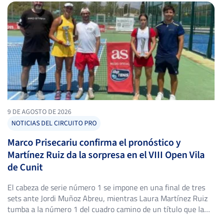
BLANCO DAMEA, .
-
-
NUÑEZ SERRANO, A.
9 DE AGOSTO DE 2026
NOTICIAS DEL CIRCUITO PRO
CASTILLO BERNAL, T.
Marco Prisecariu confirma el pronóstico y
Martínez Ruiz da la sorpresa en el VIII Open Vila
de Cunit
-
El cabeza de serie número 1 se impone en una final de tres
sets ante Jordi Muñoz Abreu, mientras Laura Martínez Ruiz
-
tumba a la número 1 del cuadro camino de un título que la
lanza 11 puestos en el ranking. El Club Sports Tennis & Pàdel