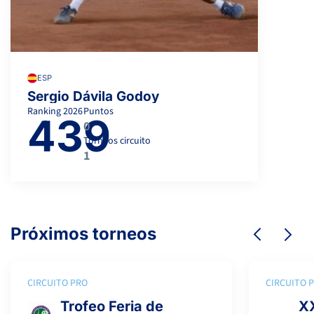
ESP
Sergio Dávila Godoy
Ranking
2026
Puntos
439
0
Torneos circuito
1
Próximos torneos
CIRCUITO PRO
CIRCUITO 
Trofeo Feria de
XX