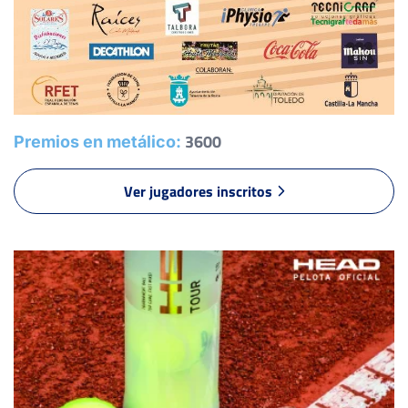
-
-
3600
Premios en metálico:
SORIA DEL PINO, A.
Ver jugadores inscritos
-
-
-
-
-
-
-
-
-
LEDESMA PINEDA, D.