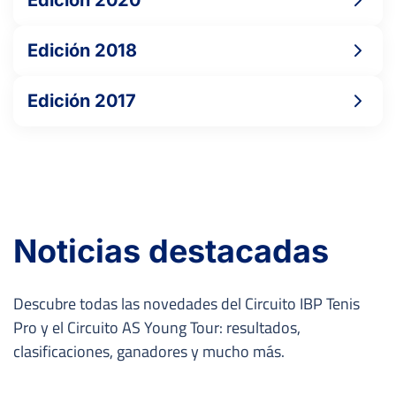
Edición 2020
-
-
-
-
Edición 2018
-
Edición 2017
MARTÍNEZ DÍEZ, M.
PLAZA MOLINA, S.
-
Noticias destacadas
-
-
-
-
Descubre todas las novedades del Circuito IBP Tenis
Pro y el Circuito AS Young Tour: resultados,
clasificaciones, ganadores y mucho más.
-
-
-
-