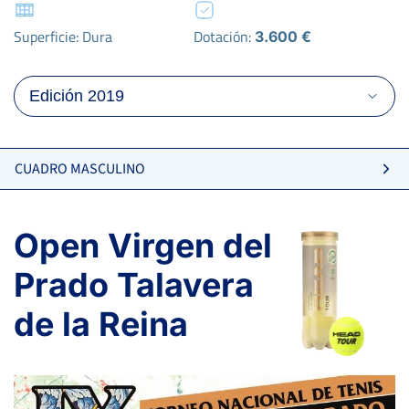
Superficie: Dura
Dotación:
3.600 €
CUADRO MASCULINO
Open Virgen del
Prado Talavera
de la Reina
ARAUZO MARTÍNEZ, S.
GARCIA VAZQUEZ, C.
-