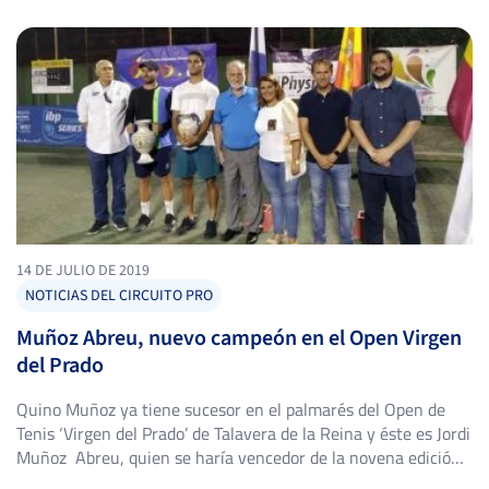
Cunit volvió a vestirse de gala tenística del […]
TAPIADOR BARAJAS, J.
-
-
-
-
-
-
-
-
-
14 DE JULIO DE 2019
NOTICIAS DEL CIRCUITO PRO
DAMAS SORIANO, M.
Muñoz Abreu, nuevo campeón en el Open Virgen
del Prado
MANRIQUE VELÁZQUEZ, D.
Quino Muñoz ya tiene sucesor en el palmarés del Open de
Tenis ‘Virgen del Prado’ de Talavera de la Reina y éste es Jordi
-
Muñoz Abreu, quien se haría vencedor de la novena edición
del certamen talaverano e inscribiría por primera vez su