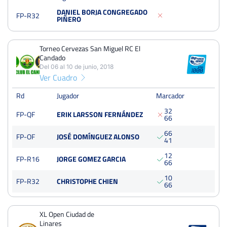
Open Virgen del Prado Talavera de la Reina
DANIEL BORJA CONGREGADO
FP-R32
Del 04 al 13 de julio, 2019
PIÑERO
Treintaidosavos
Dura
Torneo Cervezas San Miguel RC El
Candado
Torneo Cervezas San Miguel RC El Candado
Del 06 al 10 de junio, 2018
Del 06 al 10 de junio, 2018
Ver Cuadro
Cuartos
Dura
Rd
Jugador
Marcador
125 Puntos
3
2
FP-QF
ERIK LARSSON FERNÁNDEZ
6
6
XL Open Ciudad de Linares
6
6
Del 01 al 06 de agosto, 2017
FP-OF
JOSÉ DOMÍNGUEZ ALONSO
4
1
Cuartos
Tierra
250 Puntos
1
2
batida
FP-R16
JORGE GOMEZ GARCIA
6
6
1
0
FP-R32
CHRISTOPHE CHIEN
6
6
XL Open Ciudad de
Linares