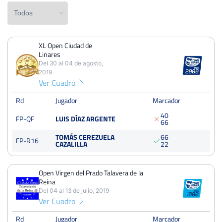
XL Open Ciudad de
PERDIDOS
PARTIDOS
GANADOS
Linares
3
7
4
Del 30 al 04 de agosto,
2019
PERDIDOS
SETS
GANADOS
Ver Cuadro
5
13
8
Rd
Jugador
Marcador
PERDIDOS
JUEGOS
GANADOS
4
0
FP-QF
LUIS DÍAZ ARGENTE
6
6
43
105
62
TOMÁS CEREZUELA
6
6
FP-R16
CAZALILLA
2
2
XL Open Ciudad de Linares
Open Virgen del Prado Talavera de la
Del 30 al 04 de agosto, 2019
Reina
Del 04 al 13 de julio, 2019
Cuartos
tierra
Ver Cuadro
250 Puntos
Rd
Jugador
Marcador