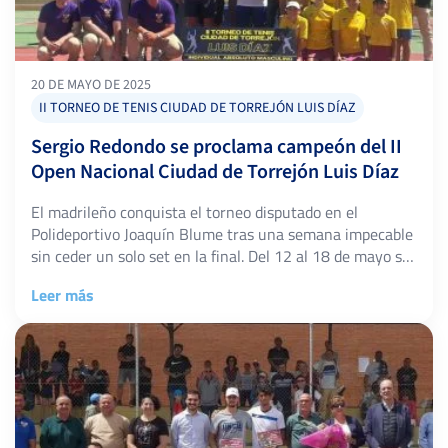
20 DE MAYO DE 2025
II TORNEO DE TENIS CIUDAD DE TORREJÓN LUIS DÍAZ
Sergio Redondo se proclama campeón del II
Open Nacional Ciudad de Torrejón Luis Díaz
El madrileño conquista el torneo disputado en el
Polideportivo Joaquín Blume tras una semana impecable
sin ceder un solo set en la final. Del 12 al 18 de mayo se
celebró en el Polideportivo Joaquín Blume el II Open
Leer más
Nacional de Tenis Ciudad de Torrejón Luis Díaz, prueba
puntuable para el circuito IBP Tenis Pro […]