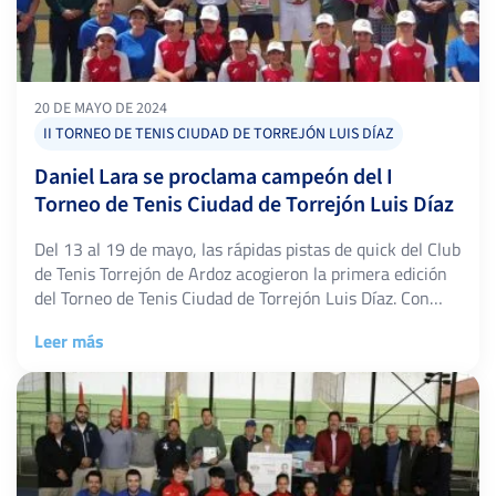
20 DE MAYO DE 2024
II TORNEO DE TENIS CIUDAD DE TORREJÓN LUIS DÍAZ
Daniel Lara se proclama campeón del I
Torneo de Tenis Ciudad de Torrejón Luis Díaz
Del 13 al 19 de mayo, las rápidas pistas de quick del Club
de Tenis Torrejón de Ardoz acogieron la primera edición
del Torneo de Tenis Ciudad de Torrejón Luis Díaz. Con
una dotación total de 2500 €, este evento atrajo a
Leer más
numerosos talentos del tenis regional, quienes
compitieron con pasión y determinación por el […]