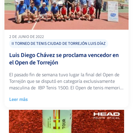
2 DE JUNIO DE 2022
II TORNEO DE TENIS CIUDAD DE TORREJÓN LUIS DÍAZ
Luis Diego Chávez se proclama vencedor en
el Open de Torrejón
El pasado fin de semana tuvo lugar la final del Open de
Torrejón que se disputó en categoría exclusivamente
masculina de IBP Tenis 1500. El Open de tenis memorial
“Cesar Álvarez” se celebró en el Polideportivo Municipal
Leer más
Joaquín Blume y contó con un cuadro de 32 jugadores
que dotaron al evento de una gran calidad […]