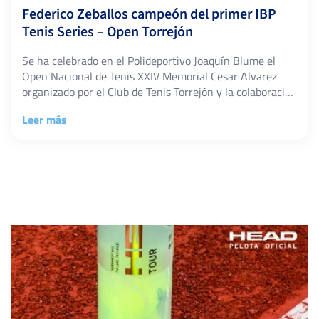
Federico Zeballos campeón del primer IBP
Tenis Series – Open Torrejón
Se ha celebrado en el Polideportivo Joaquín Blume el
Open Nacional de Tenis XXIV Memorial Cesar Alvarez
organizado por el Club de Tenis Torrejón y la colaboración
de Ayto de Torrejón de Ardoz, con un cuadro de 43
Leer más
jugadores de los cuales ocho están dentro de los cien
mejores de España, hemos contado con la […]