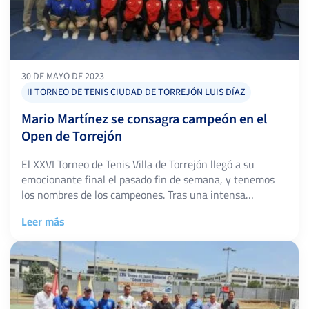
30 DE MAYO DE 2023
II TORNEO DE TENIS CIUDAD DE TORREJÓN LUIS DÍAZ
Mario Martínez se consagra campeón en el
Open de Torrejón
El XXVI Torneo de Tenis Villa de Torrejón llegó a su
emocionante final el pasado fin de semana, y tenemos
los nombres de los campeones. Tras una intensa
competencia entre talentosos jugadores, Ricardo Villa y
Leer más
Mario Martínez se enfrentaron en una final de alto nivel.
Ricardo Villa demostró su destreza en la cancha a lo […]