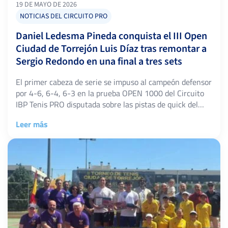
19 DE MAYO DE 2026
NOTICIAS DEL CIRCUITO PRO
Daniel Ledesma Pineda conquista el III Open
Ciudad de Torrejón Luis Díaz tras remontar a
Sergio Redondo en una final a tres sets
El primer cabeza de serie se impuso al campeón defensor
por 4-6, 6-4, 6-3 en la prueba OPEN 1000 del Circuito
IBP Tenis PRO disputada sobre las pistas de quick del
Polideportivo Joaquín Blume. Torrejón de Ardoz (Madrid),
Leer más
17 de mayo de 2026. Las pistas de quick del
Polideportivo Joaquín Blume acogieron la III edición […]